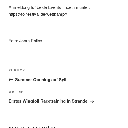
Anmeldung für beide Events findet ihr unter:
https://foilfestival.de/wettkampf/
Foto: Joern Pollex
Beitrags-
Vorheriger
ZURÜCK
Navigation
Beitrag
Summer Opening auf Sylt
Nächster
WEITER
Beitrag
Erstes Wingfoil Racetraining in Strande