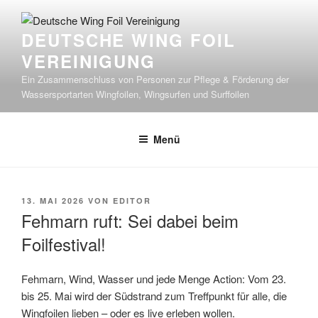
Zum
Inhalt
DEUTSCHE WING FOIL
springen
VEREINIGUNG
Ein Zusammenschluss von Personen zur Pflege & Förderung der
Wassersportarten Wingfoilen, Wingsurfen und Surffoilen
Menü
VERÖFFENTLICHT
13. MAI 2026
VON
EDITOR
AM
Fehmarn ruft: Sei dabei beim
Foilfestival!
Fehmarn, Wind, Wasser und jede Menge Action: Vom 23.
bis 25. Mai wird der Südstrand zum Treffpunkt für alle, die
Wingfoilen lieben – oder es live erleben wollen.