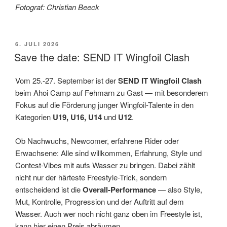
Fotograf: Christian Beeck
VERÖFFENTLICHT
6. JULI 2026
AM
Save the date: SEND IT Wingfoil Clash
Vom 25.-27. September ist der
SEND IT Wingfoil Clash
beim Ahoi Camp auf Fehmarn zu Gast — mit besonderem
Fokus auf die Förderung junger Wingfoil-Talente in den
Kategorien
U19, U16, U14
und
U12
.
Ob Nachwuchs, Newcomer, erfahrene Rider oder
Erwachsene: Alle sind willkommen, Erfahrung, Style und
Contest-Vibes mit aufs Wasser zu bringen. Dabei zählt
nicht nur der härteste Freestyle-Trick, sondern
entscheidend ist die
Overall-Performance
— also Style,
Mut, Kontrolle, Progression und der Auftritt auf dem
Wasser. Auch wer noch nicht ganz oben im Freestyle ist,
kann hier einen Preis abräumen.