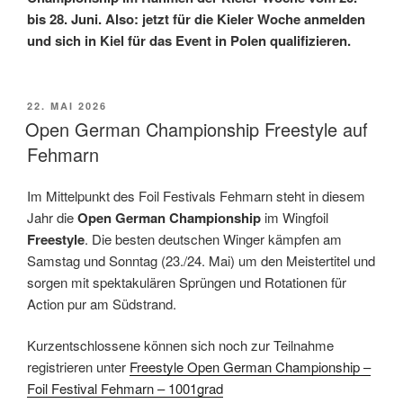
bis 28. Juni. Also: jetzt für die Kieler Woche anmelden
und sich in Kiel für das Event in Polen qualifizieren.
VERÖFFENTLICHT
22. MAI 2026
AM
Open German Championship Freestyle auf
Fehmarn
Im Mittelpunkt des Foil Festivals Fehmarn steht in diesem
Jahr die
Open German Championship
im Wingfoil
Freestyle
. Die besten deutschen Winger kämpfen am
Samstag und Sonntag (23./24. Mai) um den Meistertitel und
sorgen mit spektakulären Sprüngen und Rotationen für
Action pur am Südstrand.
Kurzentschlossene können sich noch zur Teilnahme
registrieren unter
Freestyle Open German Championship –
Foil Festival Fehmarn – 1001grad