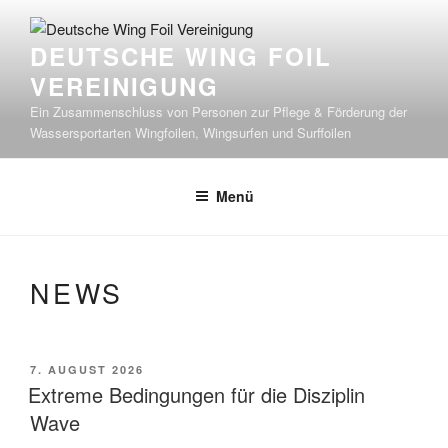
Zum
Inhalt
DEUTSCHE WING FOIL
springen
VEREINIGUNG
Ein Zusammenschluss von Personen zur Pflege & Förderung der
Wassersportarten Wingfoilen, Wingsurfen und Surffoilen
Menü
NEWS
VERÖFFENTLICHT
7. AUGUST 2026
AM
Extreme Bedingungen für die Disziplin
Wave