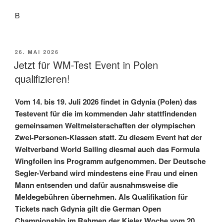
B
VERÖFFENTLICHT
26. MAI 2026
AM
Jetzt für WM-Test Event in Polen
qualifizieren!
Vom 14. bis 19. Juli 2026 findet in Gdynia (Polen) das
Testevent für die im kommenden Jahr stattfindenden
gemeinsamen Weltmeisterschaften der olympischen
Zwei-Personen-Klassen statt. Zu diesem Event hat der
Weltverband World Sailing diesmal auch das Formula
Wingfoilen ins Programm aufgenommen. Der Deutsche
Segler-Verband wird mindestens eine Frau und einen
Mann entsenden und dafür ausnahmsweise die
Meldegebühren übernehmen. Als Qualifikation für
Tickets nach Gdynia gilt die German Open
Championship im Rahmen der Kieler Woche vom 20.