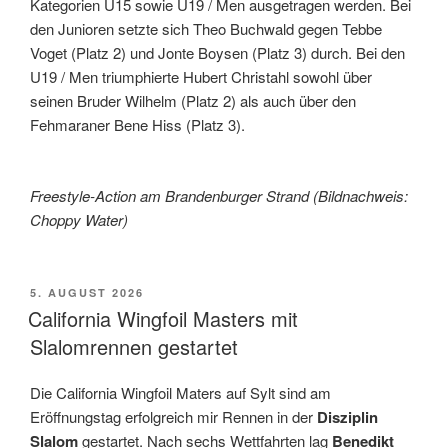
Kategorien U15 sowie U19 / Men ausgetragen werden. Bei
den Junioren setzte sich Theo Buchwald gegen Tebbe
Voget (Platz 2) und Jonte Boysen (Platz 3) durch. Bei den
U19 / Men triumphierte Hubert Christahl sowohl über
seinen Bruder Wilhelm (Platz 2) als auch über den
Fehmaraner Bene Hiss (Platz 3).
Freestyle-Action am Brandenburger Strand (Bildnachweis:
Choppy Water)
VERÖFFENTLICHT
5. AUGUST 2026
AM
California Wingfoil Masters mit
Slalomrennen gestartet
Die California Wingfoil Maters auf Sylt sind am
Eröffnungstag erfolgreich mir Rennen in der
Disziplin
Slalom
gestartet. Nach sechs Wettfahrten lag
Benedikt