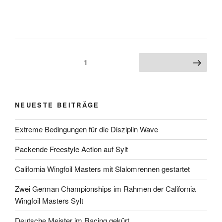
Beitragsnavigation
Seite
1
Nächste Seite
NEUESTE BEITRÄGE
Extreme Bedingungen für die Disziplin Wave
Packende Freestyle Action auf Sylt
California Wingfoil Masters mit Slalomrennen gestartet
Zwei German Championships im Rahmen der California
Wingfoil Masters Sylt
Deutsche Meister im Racing gekürt