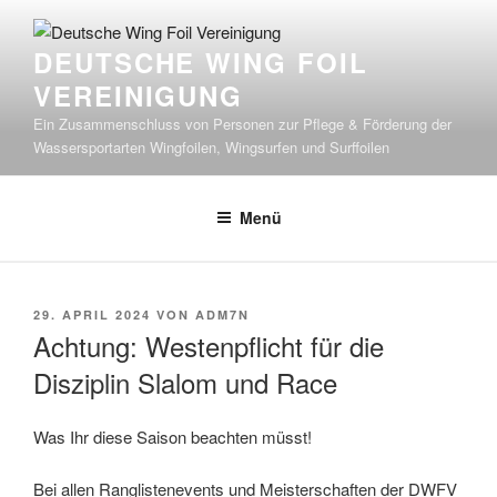
Zum
Inhalt
DEUTSCHE WING FOIL
springen
VEREINIGUNG
Ein Zusammenschluss von Personen zur Pflege & Förderung der
Wassersportarten Wingfoilen, Wingsurfen und Surffoilen
Menü
VERÖFFENTLICHT
29. APRIL 2024
VON
ADM7N
AM
Achtung: Westenpflicht für die
Disziplin Slalom und Race
Was Ihr diese Saison beachten müsst!
Bei allen Ranglistenevents und Meisterschaften der DWFV