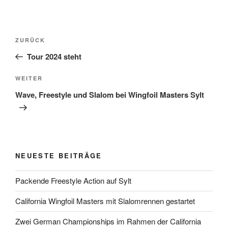
Beitrags-
Vorheriger
ZURÜCK
Navigation
Beitrag
Tour 2024 steht
Nächster
WEITER
Beitrag
Wave, Freestyle und Slalom bei Wingfoil Masters Sylt ­­ ­ ­­ ­
NEUESTE BEITRÄGE
Packende Freestyle Action auf Sylt
California Wingfoil Masters mit Slalomrennen gestartet
Zwei German Championships im Rahmen der California